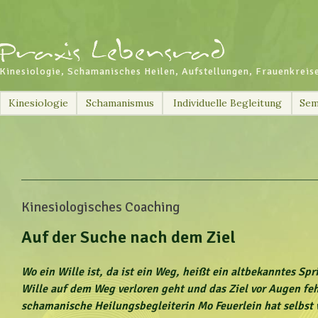
Kinesiologie, Schamanisches Heilen, Aufstellungen, Frauenkreis
Skip
Kinesiologie
Schamanismus
Individuelle Begleitung
Sem
to
content
Kinesiologisches Coaching
Auf der Suche nach dem Ziel
Wo ein Wille ist, da ist ein Weg, heißt ein altbekanntes Sp
Wille auf dem Weg verloren geht und das Ziel vor Augen feh
schamanische Heilungsbegleiterin Mo Feuerlein hat selbst