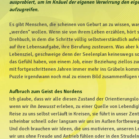
ausprobiert, um im Knäuel der eigenen Verwirrung den eig
aufzugreifen.
Es gibt Menschen, die scheinen von Geburt an zu wissen, wa
„werden“ wollen. Wenn sie von ihrem Leben erzählen, hört si
Drehbuch, in dem die Schritte völlig selbstverständlich aufe
auf ihre Lebensaufgabe, ihre Berufung zusteuern. Was aber 
Lebensziel, geschweige denn der Seelenplan keineswegs so 
das Gefühl haben, von einem Job, einer Beziehung ziellos zu
mit fortgeschrittenen Jahren immer mehr ins Grübeln komme
Puzzle irgendwann noch mal zu einem Bild zusammenfügen 
Aufbruch zum Geist des Nordens
Ich glaube, dass wir alle diesen Zustand der Orientierungslo
wenn wir ihn
bewusst
erleben, zu einer Quelle von Lebendigk
Reise zu uns selbst verläuft in Kreisen, sie führt in unser Z
scheinbar schnell oder langsam wir uns im Außen fortbeweg
Und doch brauchen wir Ideen, die uns motivieren, unseren L
wir uns ohne Freude und Antrieb fühlen oder in den Strudeln