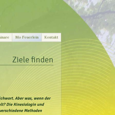
e
inare
Mo Feuerlein
Kontakt
Ziele finden
richwort. Aber was, wenn der
lt? Die Kinesiologin und
 verschiedene Methoden