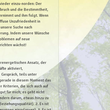
wieder einzu-norden: Der
bruch und die Bestimmtheit,
hrnimmt und ihm folgt. Wenn
ffuse Unzufriedenheit in
 unsere Suche nach
derung. Indem unsere Wünsche
roblemen auf neue
richten wächst!
renergetischen Ansatz, der
fte aktiviert,
 Gespräch, teils unter
l gerade in diesem Moment das
r Kriterien, die sich auch auf
 gut für mich; es geht nicht
ondern darum, etwas
hinzu
zu
ziehungsqualität). 2. Es ist
derungen einzulassen). 3. Es ist