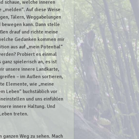
und schaue, welche inneren
e „melden“. Auf diese Weise
ügen, Tälern, Weggabelungen
nd bewegen kann. Dann stelle
üßen drauf und richte meine
, welche Gedanken kommen mir
ition aus auf „mein Potential“
erden? Probiert es einmal
ganz spielerisch an, es ist
ir unsere innere Landkarte,
greifen – im Außen sortieren,
mte Elemente, wie „meine
em Leben“ buchstäblich vor
ineinstellen und uns einfühlen
unsere innere Haltung. Und
Leben treten.
den ganzen Weg zu sehen. Mach