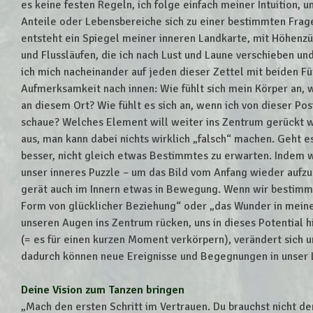
es keine festen Regeln, ich folge einfach meiner Intuition, 
Anteile oder Lebensbereiche sich zu einer bestimmten Frag
entsteht ein Spiegel meiner inneren Landkarte, mit Höhenz
und Flussläufen, die ich nach Lust und Laune verschieben u
ich mich nacheinander auf jeden dieser Zettel mit beiden F
Aufmerksamkeit nach innen: Wie fühlt sich mein Körper an
an diesem Ort? Wie fühlt es sich an, wenn ich von dieser Pos
schaue? Welches Element will weiter ins Zentrum gerückt w
aus, man kann dabei nichts wirklich „falsch“ machen. Geht es 
besser, nicht gleich etwas Bestimmtes zu erwarten. Indem w
unser inneres Puzzle – um das Bild vom Anfang wieder aufzu
gerät auch im Innern etwas in Bewegung. Wenn wir bestim
Form von glücklicher Beziehung“ oder „das Wunder in mein
unseren Augen ins Zentrum rücken, uns in dieses Potential h
(= es für einen kurzen Moment verkörpern), verändert sich 
dadurch können neue Ereignisse und Begegnungen in unser 
Deine Vision zum Tanzen bringen
„Mach den ersten Schritt im Vertrauen. Du brauchst nicht 