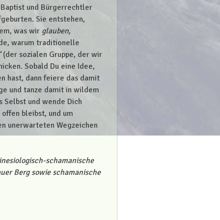
 Baptist und Bürgerrechtler
fgeburten. Sie entstehen,
dem, was wir
glauben
,
nde, warum traditionelle
“
(der sozialen Gruppe, der wir
icken. Sobald Du eine Idee,
n hast, dann feiere das damit
nge und tanze damit in wildem
s Selbst und wende Dich
offen bleibst, und um
sten unerwarteten Wegzeichen
 kinesiologisch-schamanische
lauer Berg sowie schamanische