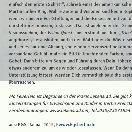
einfach den ersten Schritt“, schrieb einst der amerikanische
Martin Luther King. Wahre Ziele und Visionen sind keine Kop
wenn wir unsere Vor-Stellungen und die Besessenheit von 
darstellen zu müssen, loslassen. Das ist auch einer der Grü
Visionssuchen, die
Vision Quests
uns erstmal aus dem „
Tribe
angehören
)
herausholen
,
und in den Wald oder die Wüste sch
und sei es nur eine Ahnung, von einem Herzensziel bekomme
verbundene Gefühl, male ein Bild in leuchtenden Farben, si
Gebet. Dann bitte um Segen und Führung durch Dein Höhere
etwas anderem zu, um es wieder loszulassen. Wenn Du dann 
Unterstützung bittest, werden Dich vermutlich bald die er
überraschen.
Mo Feuerlein ist Begründerin der Praxis Lebensrad. Sie gibt
Einzelsitzungen für Erwachsene und Kinder in Berlin Prenz
Fernbehandlungen. www.lebensrad.net, Tel.:030/23271854.
aus: KGS, Januar 2015,
www.kgsberlin.de