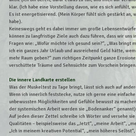
klar. (Ich habe eine Vorstellung davon, wie es sich anfühlt, w
Es ist energetisierend. (Mein Körper fühlt sich gestärkt an,
habe).
Keineswegs geht es dabei immer um große Lebensentwürfe 
können zu langfristige Ziele auch dazu führen, dass wir uns 
Fragen wie: „Wofür möchte ich gesund sein?“, „Was bringt 
ich ein ganzes Jahr Urlaub und ausreichend Geld hätte, we
mehr Raum geben?“ zum richtigen Zeitpunkt ganze Erosione
verschüttete Träume und Sehnsüchte zum Vorschein bringen
Die innere Landkarte erstellen
Was der Muskeltest zu Tage bringt, lässt sich auch auf and
Wenn ich innerlich feststecke, nutze ich gerne eine einfac
unbewussten Möglichkeiten und Gefühle bewusst zu machen:
der systemischen Arbeit werden sie „Bodenanker“ genannt)
Auf jeden dieser Zettel schreibe ich Wörter und versehe si
Qualitäten – beispielsweise das „Jetzt“, „meine Arbeit“, „m
„Ich in meinem kreativen Potential“, „mein höheres Selbst“,