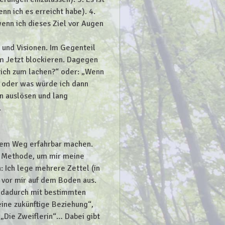
enn ich es erreicht habe). 4.
 wenn ich dieses Ziel vor Augen
und Visionen. Im Gegenteil
im Jetzt blockieren. Dagegen
mich zum lachen?“ oder: „Wenn
m oder was würde ich dann
n auslösen und lang
.
erem Weg erfahrbar machen.
he Methode, um mir meine
 Ich lege mehrere Zettel (in
 vor mir auf dem Boden aus.
e dadurch mit bestimmten
eine zukünftige Beziehung“,
 „Die Zweiflerin“… Dabei gibt