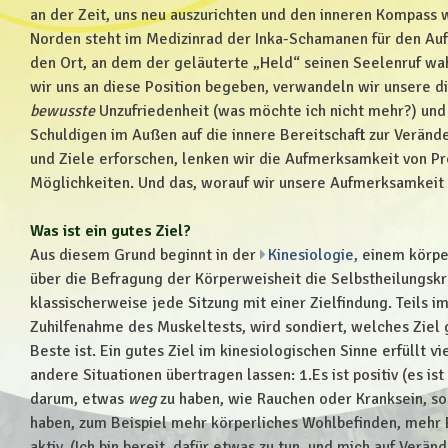
an der Zeit, uns neu auszurichten und den inneren Kompass 
Norden steht im Medizinrad der Inka-Schamanen für den Auf
den Ort, an dem der geläuterte „Held“ seinen Seelenruf wa
wir uns an diese Position begeben, verwandeln wir unsere di
bewusste
Unzufriedenheit (was möchte ich nicht mehr?) und
Schuldigen im Außen auf die innere Bereitschaft zur Verän
und Ziele erforschen, lenken wir die Aufmerksamkeit von P
Möglichkeiten. Und das, worauf wir unsere Aufmerksamkeit 
Was ist ein gutes Ziel?
Aus diesem Grund beginnt in der
Kinesiologie,
einem körpe
über die Befragung der Körperweisheit die Selbstheilungskrä
klassischerweise jede Sitzung mit einer Zielfindung. Teils im
Zuhilfenahme des Muskeltests, wird sondiert, welches Zie
Beste ist. Ein gutes Ziel im kinesiologischen Sinne erfüllt vie
andere Situationen übertragen lassen: 1.Es ist positiv (es ist
darum, etwas
weg
zu haben, wie Rauchen oder Kranksein, s
haben, zum Beispiel mehr körperliches Wohlbefinden, mehr Be
aktiv. (Ich bin bereit, dafür etwas zu tun, und mich auf Verän