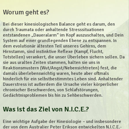
Worum geht es?
Bei dieser kinesiologischen Balance geht es darum, den
durch Traumata oder anhaltende Stresssituationen
entstandenen „Daueralarm“ im Kopf auszuschalten, und Dein
System auf einer grundlegenden Ebene zu entspannen. In
dem evolutionär ältesten Teil unseres Gehirns, dem
Hirnstamm, sind instinktive Reflexe (Kampf, Flucht,
Totstellen) verankert, die unser Überleben sichern sollen. Da
sie aus uralten Zeiten stammen, halten sie uns in
Reaktionsmustern (Wut/Angst/Nebensichtreten) fest, die
damals überlebenswichtig waren, heute aber oftmals
hinderlich für ein selbstbestimmtes Leben sind. Anhaltender
Dauerstress ist außerdem die Ursache vieler körperlicher
chronischer Beschwerden, von Schlafstörungen,
Gedächtnisproblemen bis hin zu Sehbeschwerden.
Was ist das Ziel von N.I.C.E.?
Eine wichtige Aufgabe der Kinesiologie – und insbesondere
der von dem Australier Peter Erikson entwickelten N.I.C.E.-