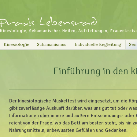
Kinesiologie, Schamanisches Heilen, Aufstellungen, Frauenkreis
Skip
Kinesiologie
Schamanismus
Individuelle Begleitung
Sem
to
content
Einführung in den k
Der kinesiologische Muskeltest wird eingesetzt, um die Kör
gibt zuverlässige Auskunft darüber, was uns gut tut oder was
Informationen über innere und äußere Entscheidungs- oder K
reicht von der Frage, wo das Bett am besten steht, bis hin z
Nahrungsmitteln, unbewussten Gefühlen und Gedanken.