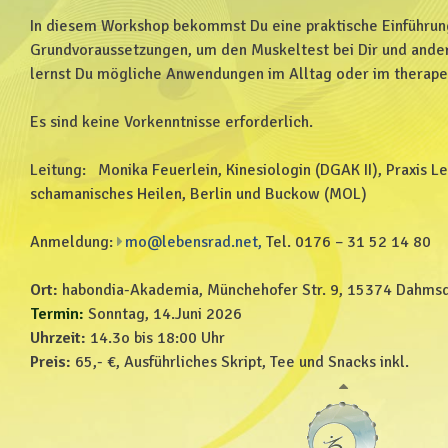
In diesem Workshop bekommst Du eine praktische Einführung
Grundvoraussetzungen, um den Muskeltest bei Dir und an
lernst Du mögliche Anwendungen im Alltag oder im therape
Es sind keine Vorkenntnisse erforderlich.
Leitung: Monika Feuerlein, Kinesiologin (DGAK II), Praxis L
schamanisches Heilen, Berlin und Buckow (MOL)
Anmeldung:
mo@lebensrad.net,
Tel. 0176 – 31 52 14 80
Ort:
habondia-Akademia, Münchehofer Str. 9, 15374 Dahms
Termin:
Sonntag, 14.Juni 2026
Uhrzeit:
14.3o bis 18:00 Uhr
Preis:
65,- €, Ausführliches Skript, Tee und Snacks inkl.