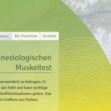
e
inare
Mo Feuerlein
Kontakt
inesiologischen
Muskeltest
perweisheit zu befragen. Er
 uns fehlt und kann wichtige
onfliktsituationen geben. Das
um Einfluss von Farben,