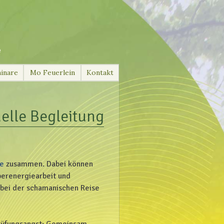
e
inare
Mo Feuerlein
Kontakt
uelle Begleitung
ie
zusammen. Dabei können
perenergiearbeit und
 bei der schamanischen Reise
Prüfungsangst: Gemeinsam