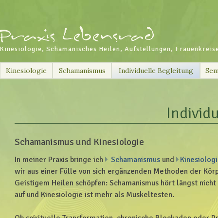
Kinesiologie, Schamanisches Heilen, Aufstellungen, Frauenkreis
Skip
Kinesiologie
Schamanismus
Individuelle Begleitung
Sem
to
content
Individ
Schamanismus und Kinesiologie
In meiner Praxis bringe ich
Schamanismus
und
Kinesiolog
wir aus einer Fülle von sich ergänzenden Methoden der Kör
Geistigem Heilen schöpfen: Schamanismus hört längst nicht
auf und Kinesiologie ist mehr als Muskeltesten.
Ob spirituelle Transformation, chronische Blockaden oder 