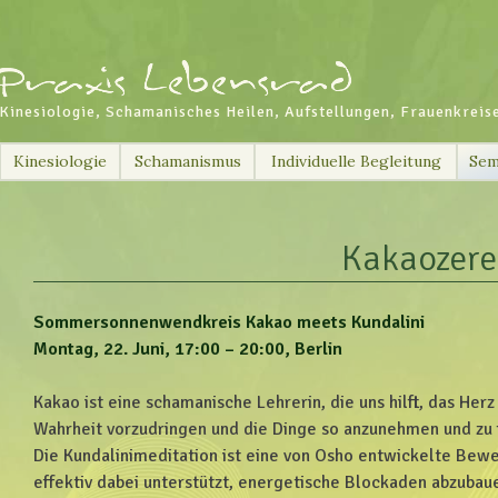
Kinesiologie, Schamanisches Heilen, Aufstellungen, Frauenkreis
Skip
Kinesiologie
Schamanismus
Individuelle Begleitung
Sem
to
content
Kakaozer
Sommersonnenwendkreis Kakao meets Kundalini
Montag, 22. Juni, 17:00 – 20:00, Berlin
Kakao ist eine schamanische Lehrerin, die uns hilft, das Herz
Wahrheit vorzudringen und die Dinge so anzunehmen und zu fü
Die Kundalinimeditation ist eine von Osho entwickelte Bew
effektiv dabei unterstützt, energetische Blockaden abzubaue