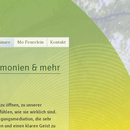
e
inare
Mo Feuerlein
Kontakt
emonien & mehr
 zu öffnen, zu unserer
hlen, wie sie wirklich sind.
egungsmediation, die sehr
n und einen klaren Geist zu