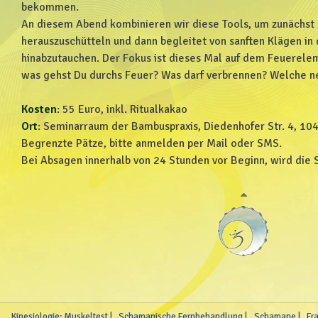
bekommen.
An diesem Abend kombinieren wir diese Tools, um zunächst a
herauszuschütteln und dann begleitet von sanften Klägen in 
hinabzutauchen. Der Fokus ist dieses Mal auf dem Feuerele
was gehst Du durchs Feuer? Was darf verbrennen? Welche n
Kosten
: 55 Euro, inkl. Ritualkakao
Ort
: Seminarraum der Bambuspraxis, Diedenhofer Str. 4, 10
Begrenzte Pätze, bitte anmelden per Mail oder SMS.
Bei Absagen innerhalb von 24 Stunden vor Beginn, wird die
Kinesiologie: Muskeltest
Schamanische Fernbehandlung
Schamane
Fr