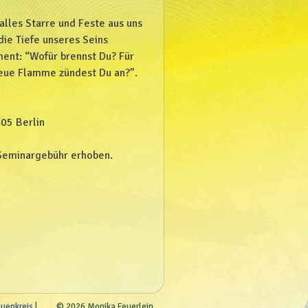
lles Starre und Feste aus uns
die Tiefe unseres Seins
ment: “Wofür brennst Du? Für
eue Flamme zündest Du an?”.
405 Berlin
 Seminargebühr erhoben.
auenkreis
© 2026 Monika Feuerlein