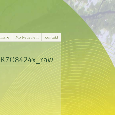
e
inare
Mo Feuerlein
Kontakt
K7C8424x_raw