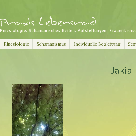
Kinesiologie, Schamanisches Heilen, Aufstellungen, Frauenkreis
Skip
Kinesiologie
Schamanismus
Individuelle Begleitung
Sem
to
content
Jakia