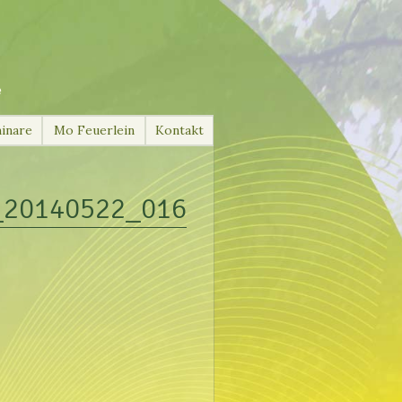
e
inare
Mo Feuerlein
Kontakt
_20140522_016