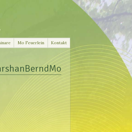
e
inare
Mo Feuerlein
Kontakt
arshanBerndMo