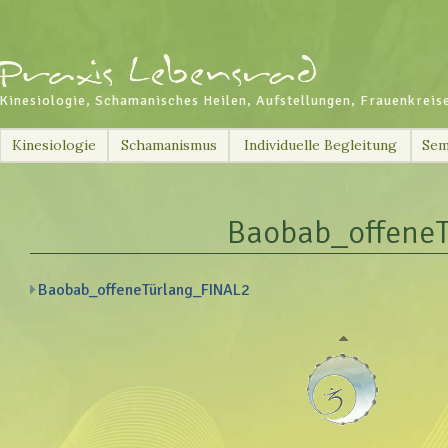
Kinesiologie, Schamanisches Heilen, Aufstellungen, Frauenkreis
Skip
Kinesiologie
Schamanismus
Individuelle Begleitung
Sem
to
content
Baobab_offeneT
Baobab_offeneTürlang_FINAL2