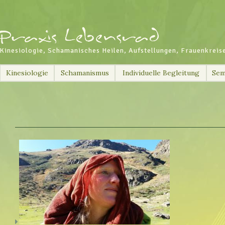
Kinesiologie, Schamanisches Heilen, Aufstellungen, Frauenkreis
Skip
Kinesiologie
Schamanismus
Individuelle Begleitung
Sem
to
content