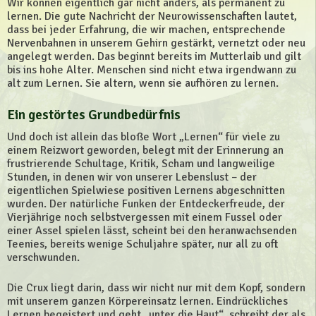
Wir können eigentlich gar nicht anders, als permanent zu
lernen. Die gute Nachricht der Neurowissenschaften lautet,
dass bei jeder Erfahrung, die wir machen, entsprechende
Nervenbahnen in unserem Gehirn gestärkt, vernetzt oder neu
angelegt werden. Das beginnt bereits im Mutterlaib und gilt
bis ins hohe Alter. Menschen sind nicht etwa irgendwann zu
alt zum Lernen. Sie altern, wenn sie aufhören zu lernen.
Ein gestörtes Grundbedürfnis
Und doch ist allein das bloße Wort „Lernen“ für viele zu
einem Reizwort geworden, belegt mit der Erinnerung an
frustrierende Schultage, Kritik, Scham und langweilige
Stunden, in denen wir von unserer Lebenslust – der
eigentlichen Spielwiese positiven Lernens abgeschnitten
wurden. Der natürliche Funken der Entdeckerfreude, der
Vierjährige noch selbstvergessen mit einem Fussel oder
einer Assel spielen lässt, scheint bei den heranwachsenden
Teenies, bereits wenige Schuljahre später, nur all zu oft
verschwunden.
Die Crux liegt darin, dass wir nicht nur mit dem Kopf, sondern
mit unserem ganzen Körpereinsatz lernen. Eindrückliches
Lernen begeistert und geht „unter die Haut“, schreibt der als