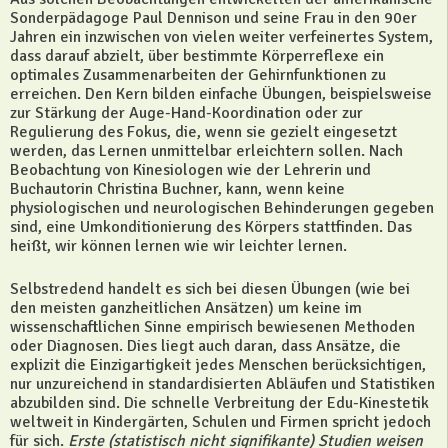
Sonderpädagoge Paul Dennison und seine Frau in den 90er
Jahren ein inzwischen von vielen weiter verfeinertes System,
dass darauf abzielt, über bestimmte Körperreflexe ein
optimales Zusammenarbeiten der Gehirnfunktionen zu
erreichen. Den Kern bilden einfache Übungen, beispielsweise
zur Stärkung der Auge-Hand-Koordination oder zur
Regulierung des Fokus, die, wenn sie gezielt eingesetzt
werden, das Lernen unmittelbar erleichtern sollen. Nach
Beobachtung von Kinesiologen wie der Lehrerin und
Buchautorin Christina Buchner, kann, wenn keine
physiologischen und neurologischen Behinderungen gegeben
sind, eine Umkonditionierung des Körpers stattfinden. Das
heißt, wir können lernen wie wir leichter lernen.
Selbstredend handelt es sich bei diesen Übungen (wie bei
den meisten ganzheitlichen Ansätzen) um keine im
wissenschaftlichen Sinne empirisch bewiesenen Methoden
oder Diagnosen. Dies liegt auch daran, dass Ansätze, die
explizit die Einzigartigkeit jedes Menschen berücksichtigen,
nur unzureichend in standardisierten Abläufen und Statistiken
abzubilden sind. Die schnelle Verbreitung der Edu-Kinestetik
weltweit in Kindergärten, Schulen und Firmen spricht jedoch
für sich.
Erste (statistisch nicht signifikante) Studien weisen