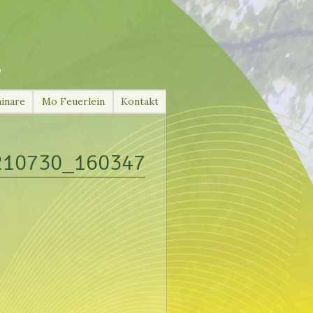
e
inare
Mo Feuerlein
Kontakt
210730_160347