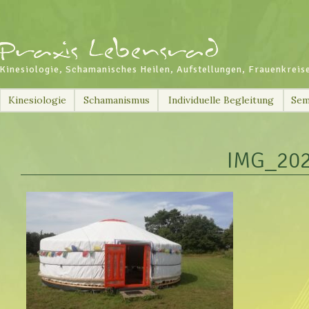
Kinesiologie, Schamanisches Heilen, Aufstellungen, Frauenkreis
Skip
Kinesiologie
Schamanismus
Individuelle Begleitung
Sem
to
content
IMG_20