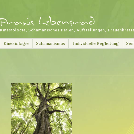
Kinesiologie, Schamanisches Heilen, Aufstellungen, Frauenkreis
Skip
Kinesiologie
Schamanismus
Individuelle Begleitung
Sem
to
content