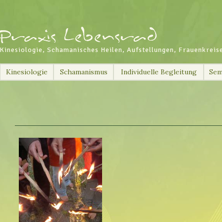
Kinesiologie, Schamanisches Heilen, Aufstellungen, Frauenkreis
Skip
Kinesiologie
Schamanismus
Individuelle Begleitung
Sem
to
content