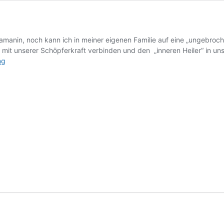
manin, noch kann ich in meiner eigenen Familie auf eine „ungebroche
ns mit unserer Schöpferkraft verbinden und den „inneren Heiler“ in u
Monika
ng
Feuerlein
(Mo)